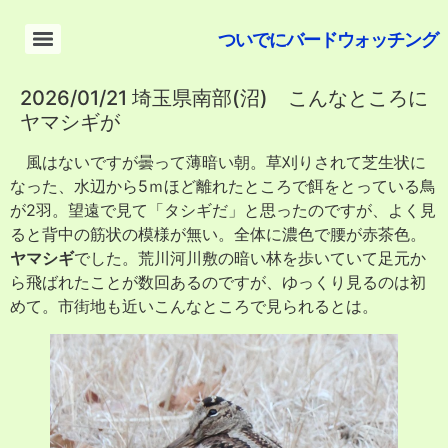
ついでにバードウォッチング
2026/01/21 埼玉県南部(沼) こんなところに
ヤマシギが
風はないですが曇って薄暗い朝。草刈りされて芝生状に
なった、水辺から5ｍほど離れたところで餌をとっている鳥
が2羽。望遠で見て「タシギだ」と思ったのですが、よく見
ると背中の筋状の模様が無い。全体に濃色で腰が赤茶色。
ヤマシギ
でした。荒川河川敷の暗い林を歩いていて足元か
ら飛ばれたことが数回あるのですが、ゆっくり見るのは初
めて。市街地も近いこんなところで見られるとは。