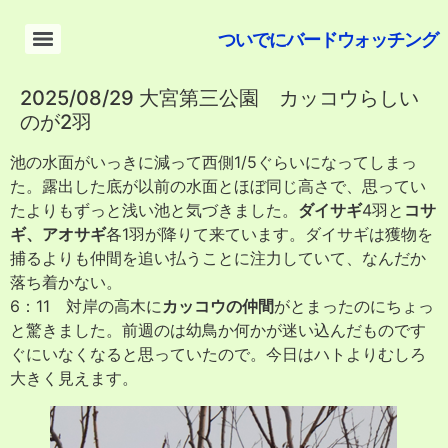
ついでにバードウォッチング
2025/08/29 大宮第三公園 カッコウらしい
のが2羽
池の水面がいっきに減って西側1/5ぐらいになってしまっ
た。露出した底が以前の水面とほぼ同じ高さで、思ってい
たよりもずっと浅い池と気づきました。
ダイサギ
4羽と
コサ
ギ、アオサギ
各1羽が降りて来ています。ダイサギは獲物を
捕るよりも仲間を追い払うことに注力していて、なんだか
落ち着かない。
6：11 対岸の高木に
カッコウの仲間
がとまったのにちょっ
と驚きました。前週のは幼鳥か何かが迷い込んだものです
ぐにいなくなると思っていたので。今日はハトよりむしろ
大きく見えます。